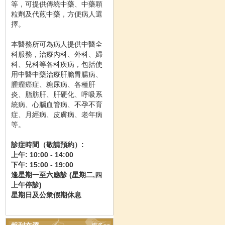
等，可提供傳統中藥、中藥顆
粒劑及代煎中藥，方便病人選
擇。
本醫務所可為病人提供中醫全
科服務，治療內科、外科、婦
科、兒科等各科疾病，包括使
用中醫中藥治療肝膽胃腸病、
腫瘤癌症、糖尿病、各種肝
炎、脂肪肝、肝硬化、呼吸系
統病、心腦血管病、不孕不育
症、月經病、皮膚病、老年病
等。
診症時間（敬請預約）:
上午: 10:00
- 14:00
下午: 15:00 - 19:00
逢星期一至六應診 (星期二,四
上午停診)
星期日及公衆假期休息