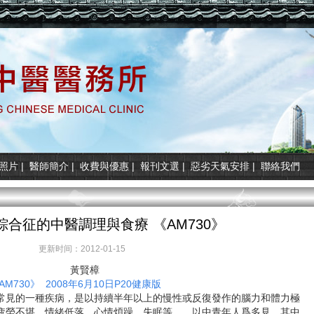
照片
|
醫師簡介
|
收費與優惠
|
報刊文選
|
惡劣天氣安排
|
聯絡我們
綜合征的中醫調理與食療 《AM730》
更新时间：2012-01-15
黃賢樟
AM730》 2008年6月10日
P20健康版
常見的一種疾病，是以持續半年以上的慢性或反復發作的腦力和體力極
疲勞不堪，情緒低落，心情煩躁，失眠等，。以中青年人爲多見，其中