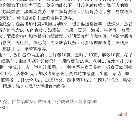
態會導致工作能力下降，免疫功能低下，引起各種疾病，降低人的壽
一類爲虛證，診斷爲虛勞；第二類爲實證，診斷爲勞倦，亦可見虛證與
效較好，同時還可以配合調理與食療等。
逸結合，適當增加休息和睡眠的時間，但亦要適當從事一些悠閒、放鬆
富含維他命B、C的食物，如蔬菜、水果、豆類、海帶、牛奶等；每天
數；要學會精神和身體的自我放鬆，並適當進行自我按摩。消除大腦疲
百會穴、天柱穴、風池穴；消除腰背疲勞，可多做摩腰擦背、捶腰捶
、壓揉手心、按摩掌根等。
：1、對以疲勞爲主的，西洋參10克、五味子10克、麥冬10克、杞子
失眠爲主，由於失眠引起疲勞的，用酸棗仁15克、茯神15克水煎後去渣
熬粥，快成時加入上述煎汁服用。3、對疲勞在春天發作，或春天轉明顯
40克、大米60克，加水適量煮粥，粥成時加精鹽、生薑、蔥花、味
虛弱者，用杞子30克、山藥15克、龍眼肉10克、牛肉片100克，略炒
、精鹽，隔水同燉2小時後食肉飲湯。
之針灸、推拿治療及日常保健 《雅虎網站－健康專欄》
30》
返回