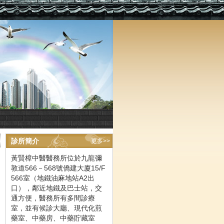
診所簡介
更多>>
黃賢樟中醫醫務所位於九龍彌
敦道566－568號僑建大廈15/F
566室（地鐵油麻地站A2出
口），鄰近地鐵及巴士站，交
通方便，醫務所有多間診療
室，並有候診大廳、現代化煎
藥室、中藥房、中藥貯藏室