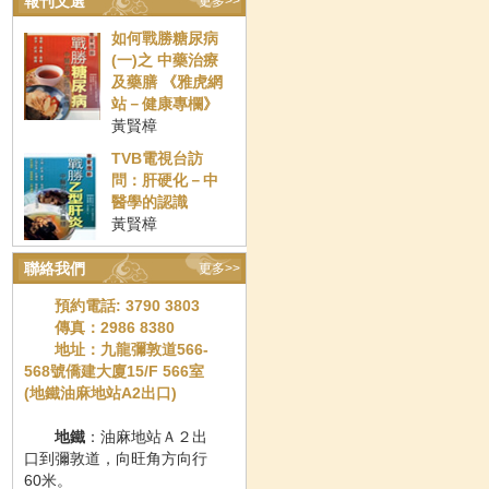
報刊文選
更多>>
如何戰勝糖尿病
(一)之 中藥治療
及藥膳 《雅虎網
站－健康專欄》
黃賢樟
TVB電視台訪
問：肝硬化－中
醫學的認識
黃賢樟
聯絡我們
更多>>
預約電話: 3790 3803
傳真：2986 8380
地址：九龍彌敦道566-
568號僑建大廈15/F 566室
(地鐵
油
麻
地站A2出口)
地鐵
：油麻地站Ａ２出
口到彌敦道，向旺角方向行
60米。