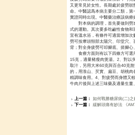
又更常見於女性。長期處於疲勞狀
命。中醫認爲本病主要分二類，第
實證同時出現。中醫藥治療該病療
對本病的調理，首先要做到勞
式的運動。其次要多吃鹼性食物和
宜有溫水浴，有條件可適當增加次
勞可按摩頭頸部太陽穴、印堂穴、
背；對全身疲勞可叩腳底、搓腳心
食療方面則有以下四條方可選用
15克，適量豬瘦肉煲湯。2、對以
取汁，另用大米60克與百合40克
的，用淮山、芡實、扁豆、胡桃肉各
精調味食用。4、對疲勞而身體又較
牛肉片後與上述三味藥及適量生薑
上一篇：
如何戰勝糖尿病(二)
下一篇：
緩解頭痛有妙法 《AM7