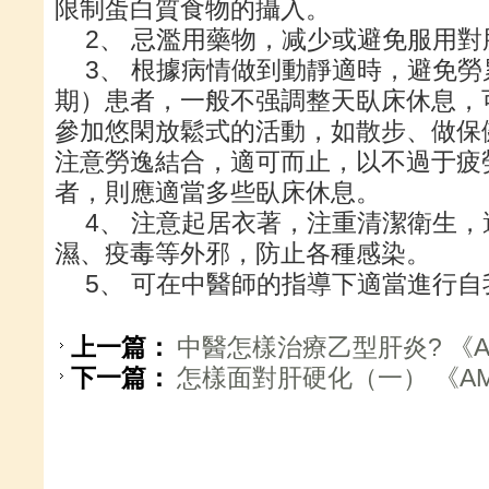
限制蛋白質食物的攝入。
2、 忌濫用藥物，减少或避免服用
3、 根據病情做到動靜適時，避免
期）患者，一般不强調整天臥床休息，
參加悠閑放鬆式的活動，如散步、做保
注意勞逸結合，適可而止，以不過于疲
者，則應適當多些臥床休息。
4、 注意起居衣著，注重清潔衛生
濕、疫毒等外邪，防止各種感染。
5、 可在中醫師的指導下適當進行
上一篇：
中醫怎樣治療乙型肝炎? 《A
下一篇：
怎樣面對肝硬化（一） 《AM