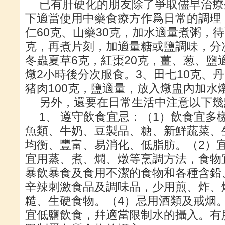
已有肝硬化的朋友除了爭取儘早治療
下適當使用中藥食療方作爲日常的調理：
仁60克、山藥30克，加水適量煮粥，
克，再煮片刻，加適量糖或鹽調味，分
冬蟲夏草6克，紅棗20克，薑、葱、鹽
燉2小時後分次服食。3、田七10克、丹
猪肉100克，鹽適量，放入燉盅內加水
另外，還要在日常生活中注意以下幾
1、 遵守飲食宜忌：（1）飲食宜多
魚類、牛奶、豆製品、糖、新鮮蔬菜、
均衡、豐富、易消化、低脂肪。（2）
宜用蒸、煮、燜、燉等烹調方法，食物
暴飲暴食及食用不潔的食物和各種含鉛
辛辣刺激食品及調味品，少用煎、炸、
糙、生硬食物。（4）忌用酒類及戒烟
宜低鹽飲食，幷適當限制水的攝入。有