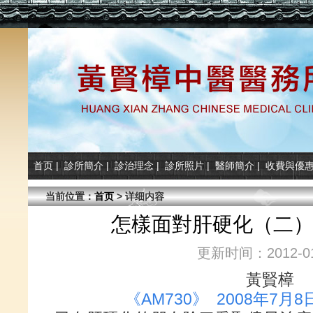
首页
|
診所簡介
|
診治理念
|
診所照片
|
醫師簡介
|
收費與優
当前位置：
首页
> 详细内容
怎樣面對肝硬化（二） 
更新时间：2012-01
黃賢樟
《AM730》 2008年7月