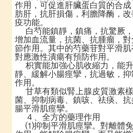
作用，可促進肝臟蛋白質的合成
肪肝，抗肝損傷，利膽降酶，改
疫功能。
白芍能鎮靜，鎮痛，抗驚厥
增加血流量，抗菌、抗腫瘤，對
節作用。其中的芍藥苷對平滑肌
對應激性潰瘍有預防作用。
枳實能加強心肌收縮力，能
靜、緩解小腸痙攣，抗過敏，抑
作用。
甘草有類似腎上腺皮質激素
菌、抑制病毒、鎮咳、祛痰、抗
腸平滑肌痙攣。
４、全方的藥理作用
⑴抑制平滑肌痙攣。對離體