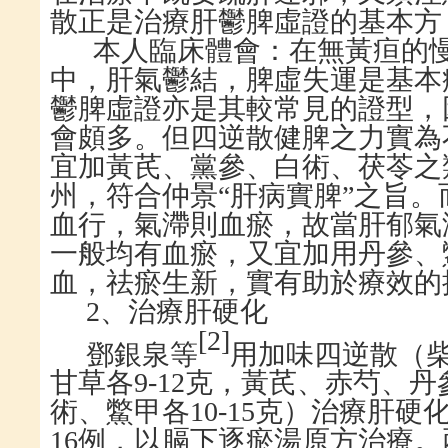
散正是治療肝鬱脾虛證的基本方
本人臨床體會：在無黃疸的
中，肝氣鬱結，脾虛失運是基本
鬱脾虛證亦是其較常見的證型，
會頗多。但四逆散健脾之力實為
宜加黃芪、黨參、白術、茯苓之
州，符合仲景
“肝病實脾”之旨
血行，氣滯則血瘀，故當肝郁氣
一般均有血瘀，又宜加用丹參、
血，祛瘀生新，實有助於療效的
2
、治療肝硬化
[
2
]
鄧銀泉等
用加味四逆散（
甘草各
9-12
克，黃芪、赤芍、丹
術、鱉甲各
10-15
克）治療肝硬
16
例，以膈下逐瘀湯原方治療。