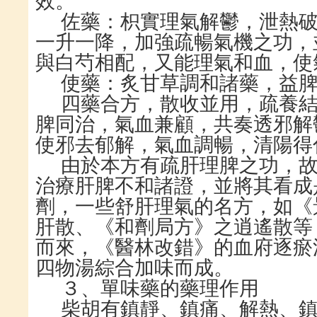
效。
佐藥：枳實理氣解鬱，泄熱
一升一降，加強疏暢氣機之功，
與白芍相配，又能理氣和血，使
使藥：炙甘草調和諸藥，益
四藥合方，散收並用，疏養
脾同治，氣血兼顧，共奏透邪解
使邪去郁解，氣血調暢，清陽得
由於本方有疏肝理脾之功，
治療肝脾不和諸證，並將其看成
劑，一些舒肝理氣的名方，如《
肝散、《和劑局方》之逍遙散等
而來，《醫林改錯》的血府逐瘀
四物湯綜合加味而成。
３、單味藥的藥理作用
柴胡有鎮靜、鎮痛、解熱、