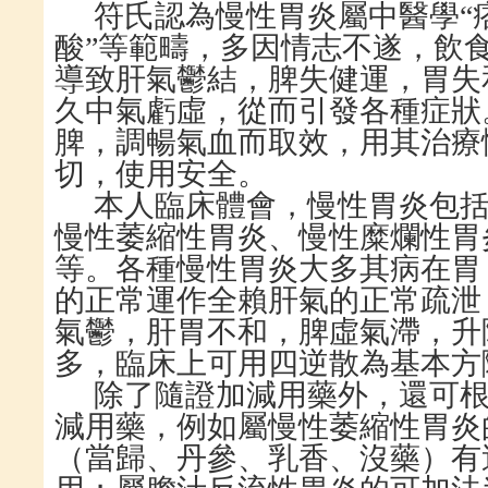
符氏認為慢性胃炎屬中醫學
“
酸”等範疇，多因情志不遂，飲
導致肝氣鬱結，脾失健運，胃失
久中氣虧虛，從而引發各種症狀
脾，調暢氣血而取效，用其治療
切，使用安全。
本人臨床體會，慢性胃炎包
慢性萎縮性胃炎、慢性糜爛性胃
等。各種慢性胃炎大多其病在胃
的正常運作全賴肝氣的正常疏泄
氣鬱，肝胃不和，脾虛氣滯，升
多，臨床上可用四逆散為基本方
除了隨證加減用藥外，還可
減用藥，例如屬慢性萎縮性胃炎
（當歸、丹參、乳香、沒藥）有