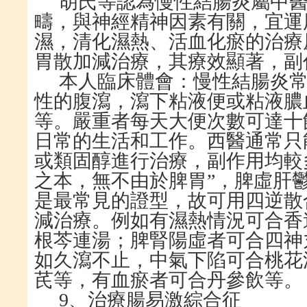
胡氏等認為慢性結腸炎屬中
疇，與神經精神因素有關，宜運
濕，清化濕熱、活血化瘀的治療
胃散加減治療，其療效顯著，副
本人臨床體會：慢性結腸炎
性的腹瀉，瀉下粘液便或粘液膿
等。嚴重者每天大便次數可達十
日常的生活和工作。西醫通常只
或類固醇進行治療，副作用均較
之本，無不由於脾胃”，脾虛肝
是最常見的證型，故可用四逆散
減治療。例如有濕熱情況可合香
根芩連湯；脾腎陽虛者可合四神
如久瀉不止，中氣下陷可合桃花
芪等，有血瘀者可合丹參飲等。
9、治療腸易激綜合征