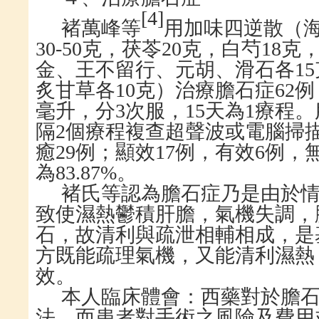
[
4
]
褚萬峰等
用加味四逆散（
30-50
克，茯苓
20
克，白芍
18
克
金、王不留行、元胡、滑石各
15
炙甘草各
10
克）治療膽石症
62
例
毫升，分
3
次服，
15
天為
1
療程。
隔
2
個療程複查超聲波或電腦掃
癒
29
例；顯效
17
例，有效
6
例，
為
83.87%
。
褚氏等認為膽石症乃是由於
致使濕熱鬱積肝膽，氣機失調，
石，故清利與疏泄相輔相成，是
方既能疏理氣機，又能清利濕熱
效。
本人臨床體會：西藥對於膽
法，而患者對手術之風險及費用