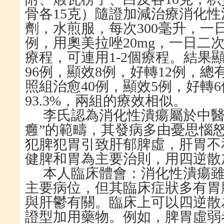
骨各
15
克）隨證加減治療消化性
劑，水煎服，每次
300
毫升，一
例，用奧美拉唑
20mg
，一日二
療程，可連用
1-2
個療程。結果
96
例，顯效
8
例，好轉
12例，總有
照組治愈40例，顯效5例，好轉
6
9
3
.3%
，兩組的療效相似。
李氏認為消化性潰瘍屬於中
癰”的範疇，其發病多由憂思惱
犯脾犯胃引致肝郁脾虛，肝胃不
健脾和胃為主要治則，用四逆散
本人臨床體會：消化性潰瘍
主要病位，但其臨床症狀多有胃
與肝鬱有關。臨床上可以四逆散
證型加用藥物。例如，脾胃虛弱