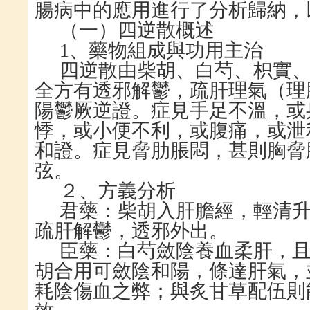
腸病中的應用進行了分析歸納，
（一）四逆散概述
1
、藥物組成與功用主治
四逆散由柴胡、白芍、枳實
全方有透邪解鬱，疏肝理氣（理
陽鬱厥逆證。症見手足不溫，或
悸，或小便不利，或腹痛，或泄
和證。症見脅肋脹悶，甚則胸脅
弦。
２、方義分析
君藥：柴胡入肝膽經，輕清
疏肝解鬱，透邪外出。
臣藥：白芍斂陰養血柔肝，
胡合用可斂陰和陽，條達肝氣，
耗陰傷血之弊；與炙甘草配伍則