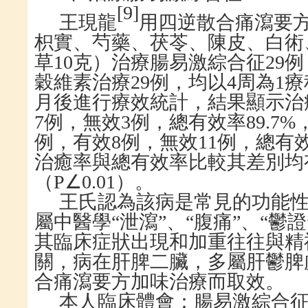
[
9
]
王現龍
用四逆散合痛瀉要
枳實、芍藥、茯苓、陳皮、白術
草
10
克）治療腸易激綜合征
29
例
穀維素治療
29
例，均以
4
周為
1
療
月後進行療效統計，結果顯示治
7
例，無效
3
例，總有效率
89.7%
例，有效
8
例，無效
11
例，總有
治癒率與總有效率比較其差別均
（
P
∠
0.01
）。
王氏認為該病是常見的功能
屬中醫學
“泄瀉”、“腹痛”、“鬱
其臨床症狀出現和加重往往與精
關，病在肝脾二臟，多屬肝鬱脾
合痛瀉要方加味治療而取效。
本人臨床體會：腸易激綜合