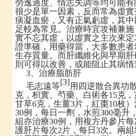
勞逸過度、情志失調等均可能有
很少是單一因素，反而常為虛實
痰凝血瘀，又有正氣虧虛，其中
足較為常見。治療時宜攻補兼施
實不忘其虛，以虛實之主次來定
證準確，用藥得當，大多數患者
生存質量。而肝纖維化與早期肝
則可得以改善，或能阻止其病情
3
、治療脂肪肝
[
3
]
毛志遠等
用四逆散合異功
克，枳實、芍藥、白術各
15
克，
甘草
6
克，生薑
3
片，紅棗
10
枚）
30
例，每日一劑，水煎
300
毫升
組亦治療
30
例，用複方丹參片每
護肝片每次
2
片，每日
3
次。兩組