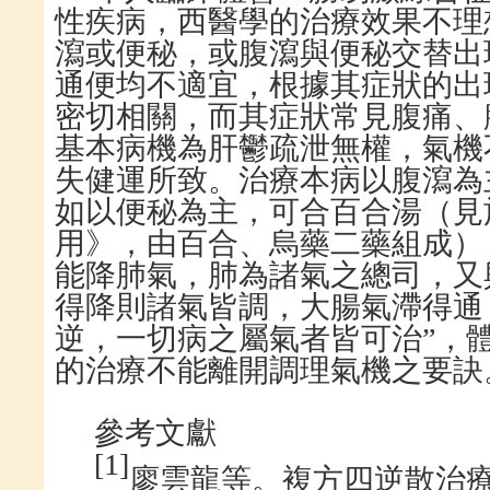
性疾病，西醫學的治療效果不理
瀉或便秘，或腹瀉與便秘交替出
通便均不適宜，根據其症狀的出
密切相關，而其症狀常見腹痛、
基本病機為肝鬱疏泄無權，氣機
失健運所致。治療本病以腹瀉為
如以便秘為主，可合百合湯（見
用》，由百合、烏藥二藥組成）
能降肺氣，肺為諸氣之總司，又
得降則諸氣皆調，大腸氣滯得通
逆，一切病之屬氣者皆可治”，
的治療不能離開調理氣機之要訣
參考文獻
[
1
]
廖雲龍等。複方四逆散治