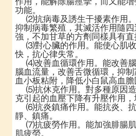
作用，能解除腸痙攣，而又能增
功能。
⑵抗病毒及誘生干擾素作用
抑制病毒繁殖，其滅活作用隨四
強，不加甘草的方劑同樣具有直
⑶對心臟的作用。能使心肌
快，抗心律失常。
⑷改善血循環作用。能改善
腦血流量，改善舌微循環，抑制
血小板粘附，降低小白鼠高血膽
⑸抗休克作用。對多種原因
克引起的血壓下降有升壓作用，
⑹抗炎鎮痛作用。能抗炎、
靜、鎮痛。
⑺抗疲勞作用。能加強腓腸
肌疲勞。