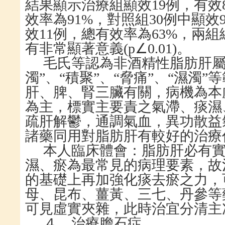
結果顯示治療組顯效
19
例，有效
效率為
91%
，對照組
30
例中顯效
效
11
例，總有效率為
63%
，兩組
有非常顯著意義
(p
∠
0.01)
。
毛氏等認為非酒精性脂肪肝
濁”、“積聚”、“脅痛”、“濕濁
肝、脾、腎三臟有關，病機為本
為主，標實主要責之氣滯、痰濕
疏肝解鬱，通調氣血，異功散益
諸藥同用對脂肪肝有較好的治療
本人臨床體會：脂肪肝必有
濕、瘀為最常見的病理要素，故
的基礎上再加強化痰去瘀之力，
母、昆布、薑黃、三七、丹參等
可見虛實夾雜，此時治宜分清主
４、治療膽石症