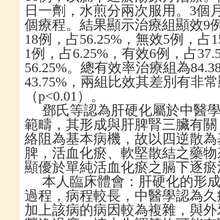
日一劑，水煎分兩次服用。
3
個
個療程。結果顯示治療組顯效
9
18
例，占
56.25%
，無效
5
例，占
1
1
例，占
6.25%
，有效
6
例，占
37.
56.25%
。總有效率治療組為
84.3
43.75%
，兩組比效其差別有非常
（
p
<
0.01
）。
鄧氏等認為肝硬化屬於中醫
範疇，其形成與肝脾腎三臟有關
絡阻為基本病機，故以四逆散為
脾，活血化瘀、軟堅散結之藥物
顯優於單純活血化瘀之膈下逐瘀
本人臨床體會：肝硬化的形
過程，病程較長，中醫學認為久
加上該病的病因較為複雜，與外