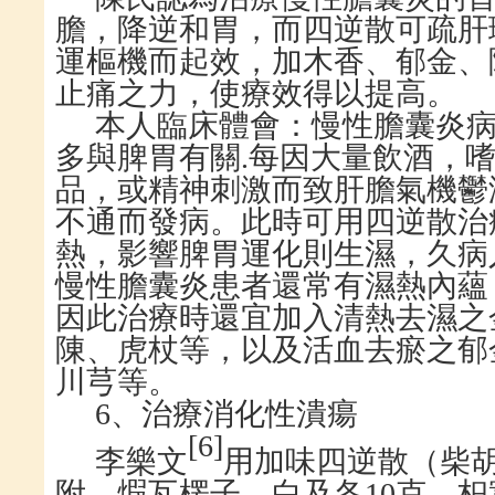
膽，降逆和胃，而四逆散可疏肝
運樞機而起效，加木香、郁金、
止痛之力，使療效得以提高。
本人臨床體會：慢性膽囊炎
多與脾胃有關
.
每因大量飲酒，
品，或精神刺激而致肝膽氣機鬱
不通而發病。此時可用四逆散治
熱，影響脾胃運化則生濕，久病
慢性膽囊炎患者還常有濕熱內蘊
因此治療時還宜加入清熱去濕之
陳、虎杖等，以及活血去瘀之郁
川芎等。
6
、治療消化性潰瘍
[
6
]
李樂文
用加味四逆散（柴
附、煆瓦楞子、白及各
10
克，枳