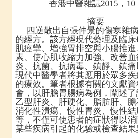
香港中醫雜誌
2015，10
摘要
四逆
散出自張仲景的傷寒雜
的經方。該方經現代藥理及臨床
肌痙攣、增強胃排空與小腸推進
素、使心肌收縮力加強、改善血
炎、抗菌、抗病毒、鎮靜、鎮痛
現代中醫學者將其應用於眾多疾
的療效。筆者根據有關的文獻資
會，以肝
膽
胃腸病為例，闡述了
乙型肝炎、肝硬化、脂肪肝、
膽
消化性潰瘍、
慢性胃炎、
慢性結
等，不僅可使患者的症狀得以消
某些疾病引起的化驗或檢查結果