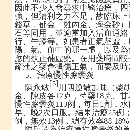
因此不少人會尋求中醫治療，四
強，但清利之力不足，故臨床上
錢草，郁金、雞內金、海金砂）
石等同用，並適當加入活血通絡
行、牛膝等。如患者正氣虧虛，
陽、氣、血中的哪一虛，以及為
應的扶正補虛藥。在用藥時間較
疏泄之藥會損傷正氣，而要及時
5
、治療慢性膽囊炎
[
5
]
陳永敏
用四逆散加味（柴
金、陳皮各
12
克，芍藥
18
克、甘
慢性膽囊炎
110
例，每日
1
劑，水
早、晚
2
次口服。結果治癒
25
例
例，無效
13
例，總有效率
88.18%
陳氏認為治療慢性膽囊炎的