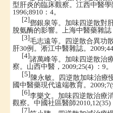
型肝炎的臨床觀察。江西中醫學
1996;8910
：
4
。
[
2
]
鄧銀泉等。加味四逆散對
脫氨酶的影響。上海中醫藥雜誌
[
3
]
毛志遠等。四逆散合異功
肝
30
例。淅江中醫雜誌。
2009;4
[
4
]
諸萬峰等。加味四逆散治
。
察。山西中醫，
2009;25(4)
：
9
[
5
]
陳永敏。四逆散加味治療
國中醫藥現代遠端教育。
2009;7
[
6
]
李樂文。加味四逆散治療
觀察。中國社區醫師
2010,12(35)
[
7
]