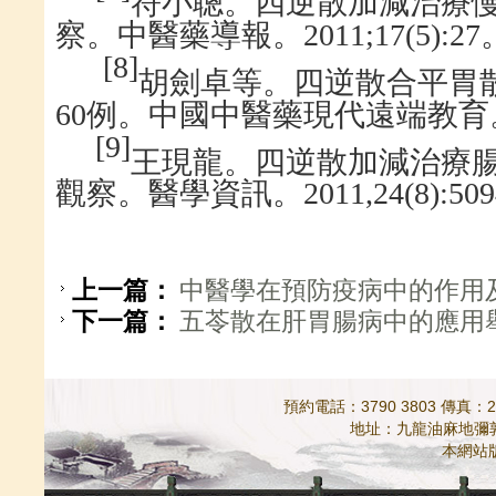
符小聰。四逆散加減治療
察。中醫藥導報。
2011;17(5):27
[
8
]
胡劍卓等。四逆散合平胃
60
例。中國中醫藥現代遠端教育
[
9
]
王現龍。四逆散加減治療
觀察。醫學資訊。
2011,24(8):50
上一篇：
中醫學在預防疫病中的作用及
下一篇：
五苓散在肝胃腸病中的應用舉
預約電話：3790 3803 傳真：298
地址：九龍油麻地彌敦道5
本網站