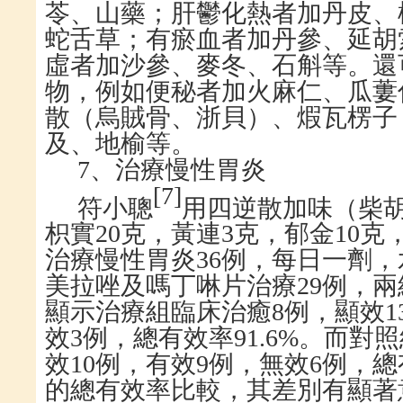
苓、山藥；肝鬱化熱者加丹皮、
蛇舌草；有瘀血者加丹參、延胡
虛者加沙參、麥冬、石斛等。還
物，例如便秘者加火麻仁、瓜蔞
散（烏賊骨、浙貝）、煆瓦楞子
及、地榆等。
7
、治療慢性胃炎
[
7
]
符小聰
用四逆散加味（柴
枳實
20
克，黃連
3
克，郁金
10
克
治療慢性胃炎
36
例，每日一劑，
美拉唑及嗎丁啉片治療
29
例，兩
顯示治療組臨床治癒
8
例，顯效
1
效
3
例，總有效率
91.6%
。而對照
效
10
例，有效
9
例，無效
6
例，總
的總有效率比較，其差別有顯著