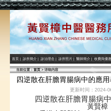
首页
|
診所簡介
|
診治理念
|
診所照片
|
醫師簡介
|
收費與優
当前位置：
首页
> 详细内容
四逆散在肝膽胃腸病中的應用舉
更新时间：2024-06
四逆散在肝膽胃腸病
黃賢樟