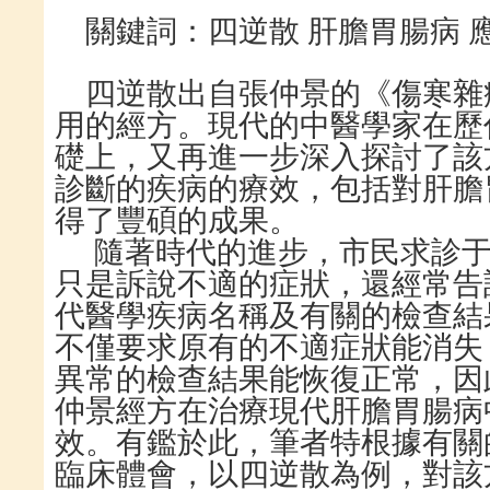
關鍵詞：
四逆
散
肝
膽
胃腸病
四逆
散出自張仲景的《傷寒雜
用的經方。現代的中醫學家在歷
礎上，又再進一步深入探討了該
診斷的疾病的療效，包括對肝膽
得了豐碩的成果。
隨著時代的進步，市民求診
只是訴說不適的症狀，還經常告
代醫學疾病名稱及有關的檢查結
不僅要求原有的不適症狀能消失
異常的檢查結果能恢復正常，因
仲景經方在治療現代肝膽胃腸病
效。有鑑於此，筆者特根據有關
臨床體會，以
四逆
散為例，對該