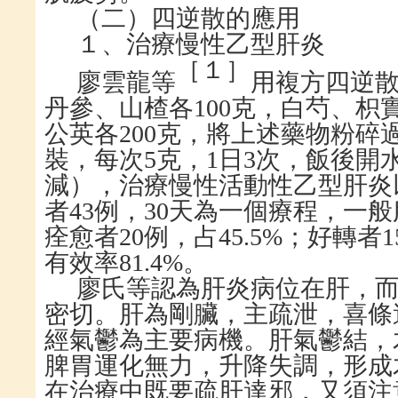
（二）四逆散的應用
１、治療慢性乙型肝炎
［１］
廖雲龍等
用複方四逆
丹參、山楂各
100
克，白芍、枳
公英各
200
克，將上述藥物粉碎
裝，每次
5
克，
1
日
3
次，飯後開
減），治療慢性活動性乙型肝炎
者
43
例，
30
天為一個療程，一般
痊愈者
20
例，占
45.5%
；好轉者
1
有效率
81.4%
。
廖氏等認為肝炎病位在肝，
密切。肝為剛臟，主疏泄，喜條
經氣鬱為主要病機。肝氣鬱結，
脾胃運化無力，升降失調，形成
在治療中既要疏肝達邪，又須注