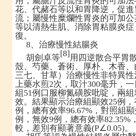
用；屬膽汁反流性胃炎的可加法
花、代赭石等以和胃降逆，促進
流；屬慢性糜爛性胃炎的可加公
等以清熱生肌、消除胃粘膜炎症
復。
8、治療慢性結腸炎
[
8
]
胡劍卓等
用四逆散合平胃
殼、芍藥、蒼術、厚朴、木香、
三七、甘草）治療慢性非特異性
上藥水煎
2
次，取汁
300
毫升，一
組
51例口服柳氮磺胺吡啶，兩組
效。結果顯示治療組顯效
25
例，
例，總有效率
96.67%
，對照組顯
例，無效
9
例，總有效率
82.35%
較，差別有顯著意義
(P
∠
0.05)
。