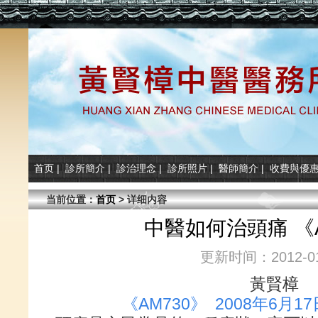
首页
|
診所簡介
|
診治理念
|
診所照片
|
醫師簡介
|
收費與優
当前位置：
首页
> 详细内容
中醫如何治頭痛 《A
更新时间：2012-01
黃賢樟
《AM730》 2008年6月1