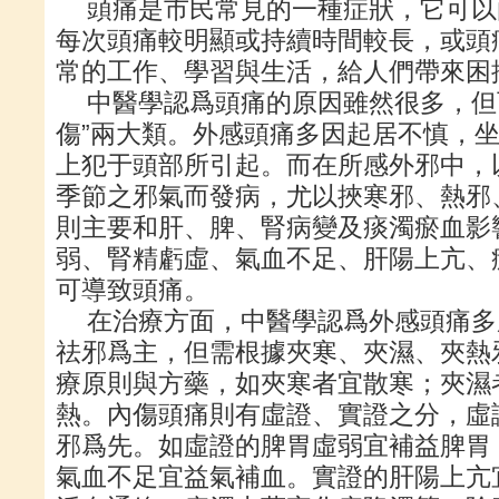
頭痛是市民常見的一種症狀，它可以
每次頭痛較明顯或持續時間較長，或頭
常的工作、學習與生活，給人們帶來困
中醫學認爲頭痛的原因雖然很多，但可
傷”兩大類。外感頭痛多因起居不慎，
上犯于頭部所引起。而在所感外邪中，
季節之邪氣而發病，尤以挾寒邪、熱邪
則主要和肝、脾、腎病變及痰濁瘀血影
弱、腎精虧虛、氣血不足、肝陽上亢、
可導致頭痛。
在治療方面，中醫學認爲外感頭痛多
祛邪爲主，但需根據夾寒、夾濕、夾熱
療原則與方藥，如夾寒者宜散寒；夾濕
熱。內傷頭痛則有虛證、實證之分，虛
邪爲先。如虛證的脾胃虛弱宜補益脾胃
氣血不足宜益氣補血。實證的肝陽上亢